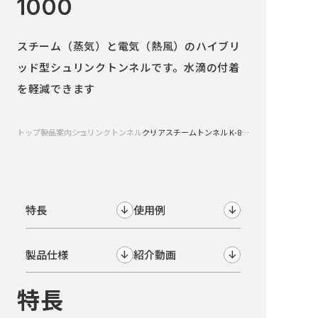
1000
スチーム（蒸気）と電気（熱風）のハイブリ
ッド型シュリンクトンネルです。水滴の付着
を軽減できます
トップ
製品案内
シュリンクトンネル
クリアスチームトンネル K-800+CSK-1000
特長
使用例
↓
↓
製品仕様
紹介動画
↓
↓
特長