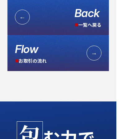
Back
←
一覧へ戻る
■
Flow
→
お取引の流れ
■
包
む力で