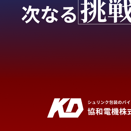
挑
次なる