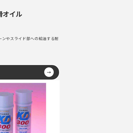
滑オイル
ーンやスライド部への給油する耐
→