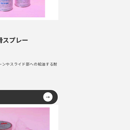
潤滑スプレー
ーンやスライド部への給油する耐
→