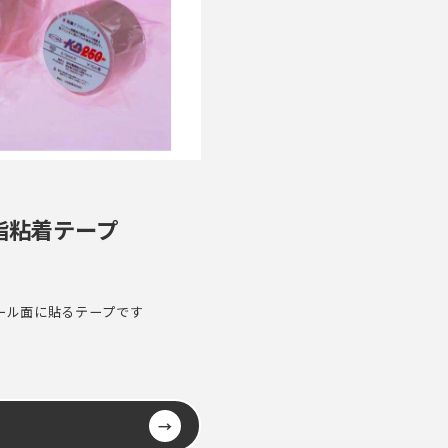
樹脂粘着テープ
ール面に貼るテープです
→