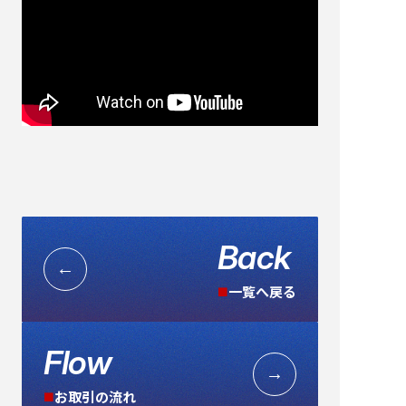
Back
←
一覧へ戻る
■
Flow
→
お取引の流れ
■