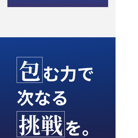
包
む力で
次なる
挑戦
を。